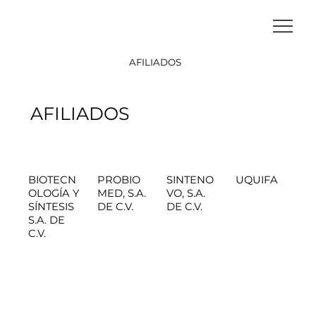
AFILIADOS
AFILIADOS
BIOTECN
PROBIO
SINTENO
UQUIFA
OLOGÍA Y
MED, S.A.
VO, S.A.
SÍNTESIS
DE C.V.
DE C.V.
S.A. DE
C.V.