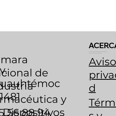
ACERC
ámara
Aviso
v.
cional de
p
riva
uauhtémoc
dustria
d
1481
rmacéutica y
Té
rm
 Dispositivos
5 56 88 94
s y