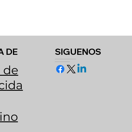
A DE
SIGUENOS
 de
cida
ino