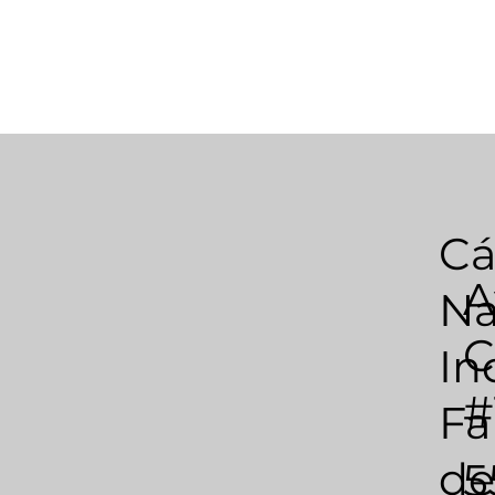
C
A
Na
C
In
#
Fa
de
5